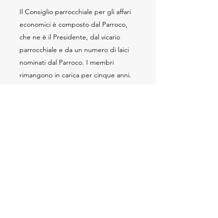
Il Consiglio parrocchiale per gli affari
economici è composto dal Parroco,
che ne è il Presidente, dal vicario
parrocchiale e da un numero di laici
nominati dal Parroco. I membri
rimangono in carica per cinque anni.
L'attuale mandato scade nel 2020. Il
Consiglio ha il compito di esaminare i
bilanci preventivi e consuntivi e di
aiutare il parroco nella gestione
economica della parrocchia.
don Alessandro CUCUZZA - parroco
don Giosuè CIMBARO - vicario
parrocchiale
don Francesco PESCE - aiuto
parrocchiale