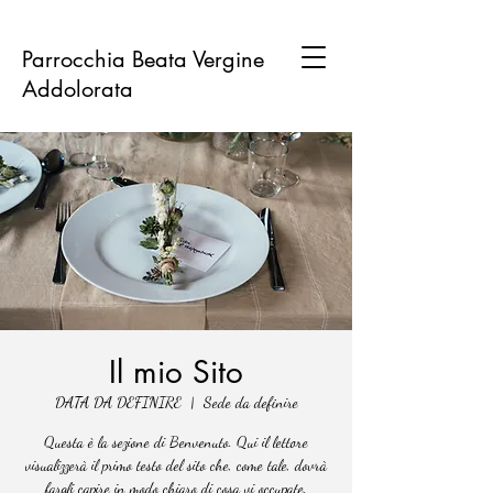
Parrocchia Beata Vergine
Addolorata
Il mio Sito
DATA DA DEFINIRE
  |  
Sede da definire
Questa è la sezione di Benvenuto. Qui il lettore
visualizzerà il primo testo del sito che, come tale, dovrà
fargli capire in modo chiaro di cosa vi occupate.