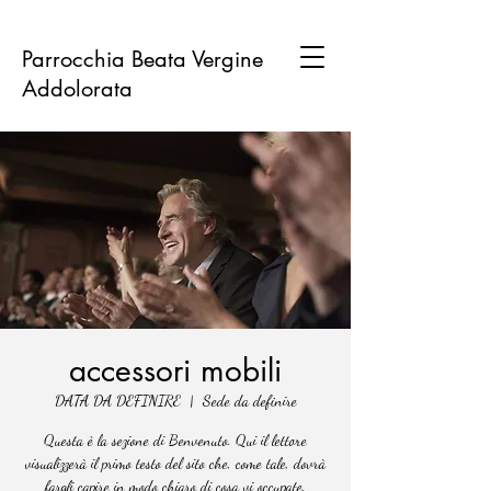
Parrocchia Beata Vergine
Addolorata
accessori mobili
DATA DA DEFINIRE
  |  
Sede da definire
Questa è la sezione di Benvenuto. Qui il lettore
visualizzerà il primo testo del sito che, come tale, dovrà
fargli capire in modo chiaro di cosa vi occupate.